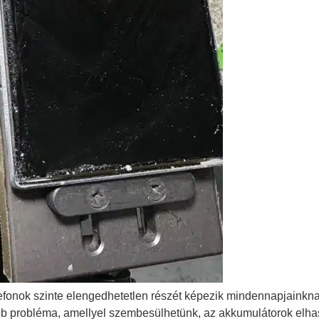
efonok szinte elengedhetetlen részét képezik mindennapjainkn
bb probléma, amellyel szembesülhetünk, az akkumulátorok elh