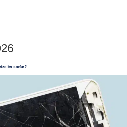
026
vizelés során?