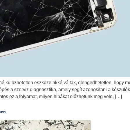
nélkülözhetetlen eszközeinkké váltak, elengedhetetlen, hogy me
lépés a szerviz diagnosztika, amely segít azonosítani a készülé
ntos ez a folyamat, milyen hibákat előzhetünk meg vele, […]
ben