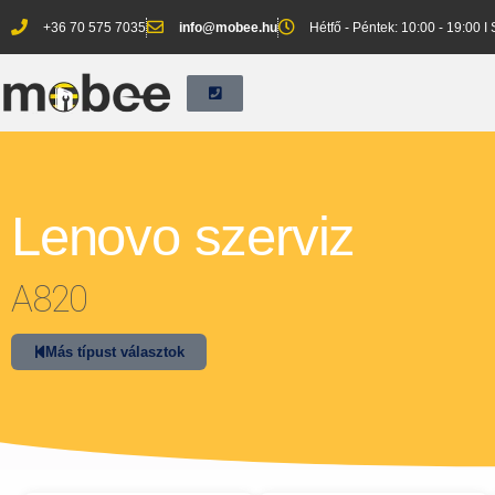
+36 70 575 7035
info@mobee.hu
Hétfő - Péntek: 10:00 - 19:00 I
Lenovo szerviz
A820
Más típust választok