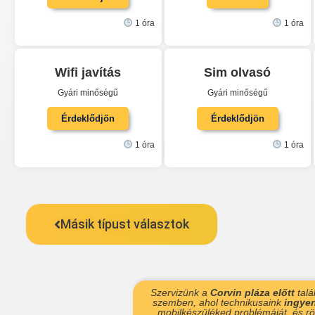
1 óra
1 óra
Wifi javítás
Sim olvasó
Gyári minőségű
Gyári minőségű
Érdeklődjön
Érdeklődjön
1 óra
1 óra
Másik típust választok
Szervizünk a
Corvin pláza előtt
talá
szemben, ahol technikusaink
ingye
mobilkészüléked problémáját, és röv