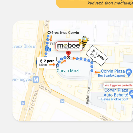
kedvező áron megjavítjá