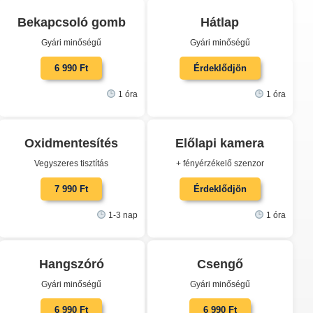
Bekapcsoló gomb
Hátlap
Gyári minőségű
Gyári minőségű
6 990 Ft
Érdeklődjön
1 óra
1 óra
Oxidmentesítés
Előlapi kamera
Vegyszeres tisztítás
+ fényérzékelő szenzor
7 990 Ft
Érdeklődjön
1-3 nap
1 óra
Hangszóró
Csengő
Gyári minőségű
Gyári minőségű
6 990 Ft
6 990 Ft