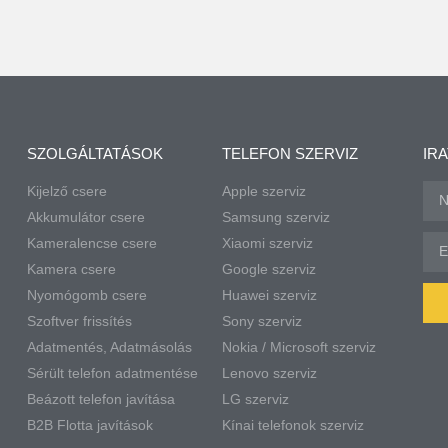
SZOLGÁLTATÁSOK
TELEFON SZERVIZ
IR
Kijelző csere
Apple szerviz
Akkumulátor csere
Samsung szerviz
Kameralencse csere
Xiaomi szerviz
Kamera csere
Google szerviz
Nyomógomb csere
Huawei szerviz
Szoftver frissítés
Sony szerviz
Adatmentés, Adatmásolás
Nokia / Microsoft szerviz
Sérült telefon adatmentése
Lenovo szerviz
Beázott telefon javítása
LG szerviz
B2B Flotta javítások
Kínai telefonok szerviz