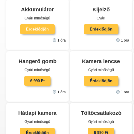
Akkumulátor
Kijelző
Gyári minőségű
Gyári
Érdeklődjön
Érdeklődjön
1 óra
1 óra
Hangerő gomb
Kamera lencse
Gyári minőségű
Gyári minőségű
6 990 Ft
Érdeklődjön
1 óra
1 óra
Hátlapi kamera
Töltőcsatlakozó
Gyári minőségű
Gyári minőségű
Érdeklődjön
6 990 Ft