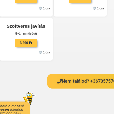
1 óra
1 óra
Szoftveres javítás
Gyári minőségű
3 990 Ft
1 óra
Nem találod? +36705757
lható a mozival
nesen
felmérik
id időn belül