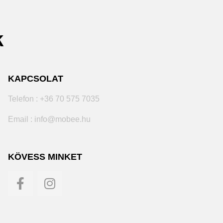
k
KAPCSOLAT
Telefon : +36 70 575 7035
Email : info@mobee.hu
KÖVESS MINKET