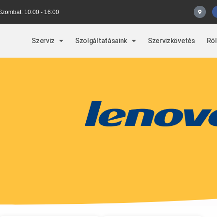
 Szombat: 10:00 - 16:00
Szerviz
Szolgáltatásaink
Szervizkövetés
Ró