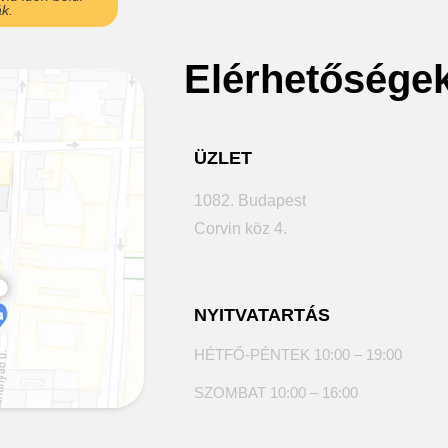
k.
Elérhetősége
ÜZLET
1082. Budapest
Corvin köz 4.
NYITVATARTÁS
HÉTFŐ-PÉNTEK 10:00 – 19:00
SZOMBAT 10:00 – 16:00