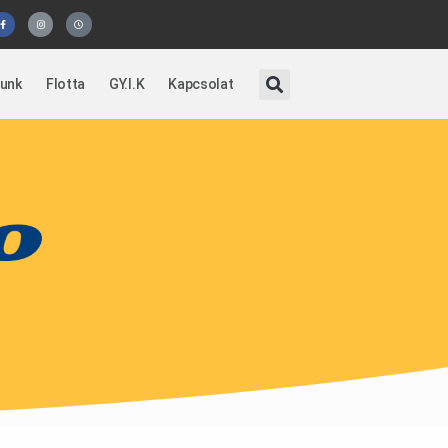
lunk
Flotta
GY.I.K
Kapcsolat