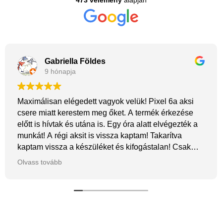
Gabriella Földes
9 hónapja
Maximálisan elégedett vagyok velük! Pixel 6a aksi
csere miatt kerestem meg őket. A termék érkezése
előtt is hívtak és utána is. Egy óra alatt elvégezték a
munkát! A régi aksit is vissza kaptam! Takarítva
kaptam vissza a készüléket és kifogástalan! Csak
ajánlani tudom őket! Árban is nagyon korrektek!
Olvass tovább
Köszönöm srácok!