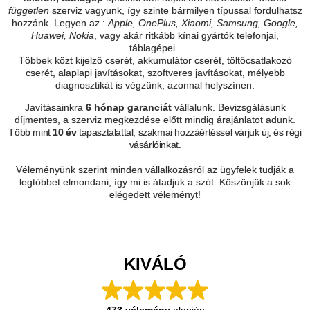
független
szerviz vagyunk, így szinte bármilyen típussal fordulhatsz
hozzánk. Legyen az :
Apple, OnePlus, Xiaomi, Samsung, Google,
Huawei, Nokia
, vagy akár ritkább kínai gyártók telefonjai,
táblagépei.
Többek közt kijelző cserét, akkumulátor cserét, töltőcsatlakozó
cserét, alaplapi javításokat, szoftveres javításokat, mélyebb
diagnosztikát is végzünk, azonnal helyszínen.
Javításainkra
6 hónap garanciát
vállalunk. Bevizsgálásunk
díjmentes, a szerviz megkezdése előtt mindig árajánlatot adunk.
Több mint
10 év
tapasztalattal, szakmai hozzáértéssel várjuk új, és régi
vásárlóinkat.
Véleményünk szerint minden vállalkozásról az ügyfelek tudják a
legtöbbet elmondani, így mi is átadjuk a szót. Köszönjük a sok
elégedett véleményt!
KIVÁLÓ
473 vélemény
alapján