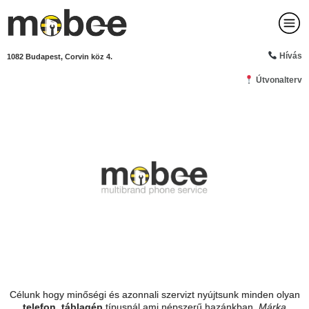
Hívás
1082 Budapest, Corvin köz 4.
Útvonalterv
Célunk hogy minőségi és azonnali szervizt nyújtsunk minden olyan
telefon, táblagép
típusnál ami népszerű hazánkban.
Márka