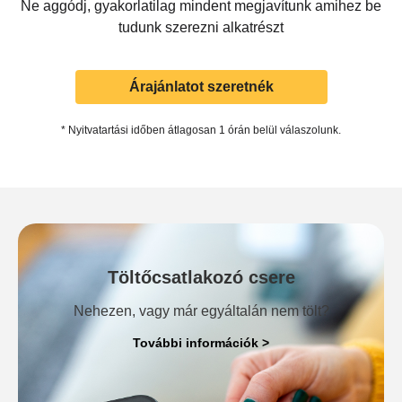
Ne aggódj, gyakorlatilag mindent megjavítunk amihez be
tudunk szerezni alkatrészt
Árajánlatot szeretnék
* Nyitvatartási időben átlagosan 1 órán belül válaszolunk.
Töltőcsatlakozó csere
Nehezen, vagy már egyáltalán nem tölt?
További információk >