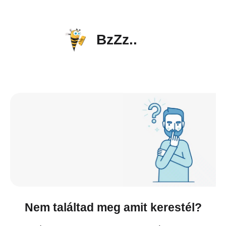
BzZz..
Nem találtad meg amit kerestél?