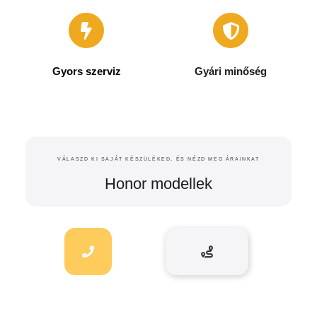
Nálunk csak a sikeres
javításért kell fizetned.
Minden elvégzett javításra 6
Bevizsgálásunk díjmentes. A
hónap garanciát vállalunk.
javítás megkezdése előtt
mindig árajánlatot adunk
Gyors szerviz
Gyári minőség
A legtöbb esetben gyári, vagy
Raktáron levő alkatrész
azzal egyenértékű gyári
esetén a javítással 1 óra alatt
minőségű alkatrészekkel
elkészülünk.
VÁLASZD KI SAJÁT KÉSZÜLÉKED, ÉS NÉZD MEG ÁRAINKAT
dolgozunk.
Honor modellek