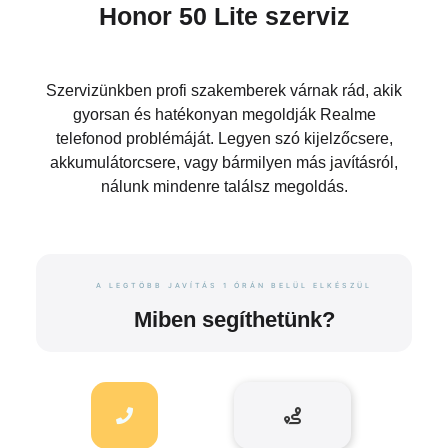
Honor 50 Lite szerviz
Szervizünkben profi szakemberek várnak rád, akik
gyorsan és hatékonyan megoldják Realme
telefonod problémáját. Legyen szó kijelzőcsere,
akkumulátorcsere, vagy bármilyen más javításról,
nálunk mindenre találsz megoldás.
A LEGTÖBB JAVÍTÁS 1 ÓRÁN BELÜL ELKÉSZÜL
Miben segíthetünk?