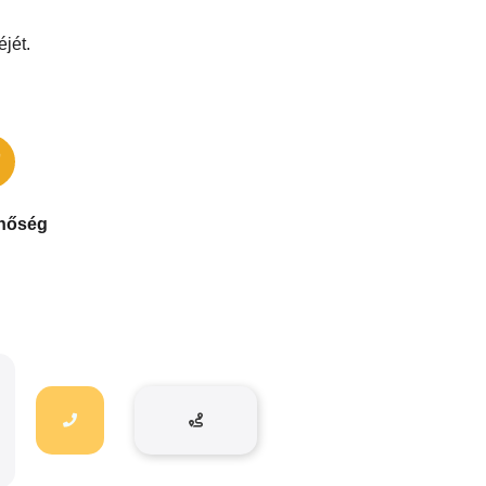
jét.
inőség
yári, vagy azzal
ári minőségű
 dolgozunk.