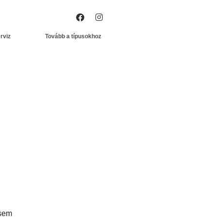
rviz
Tovább a típusokhoz
 sem