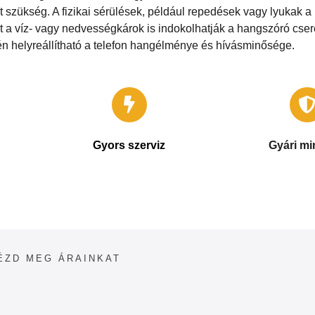
et szükség. A fizikai sérülések, például repedések vagy lyukak a
a víz- vagy nedvességkárok is indokolhatják a hangszóró cseré
én helyreállítható a telefon hangélménye és hívásminősége.
Gyors szerviz
Gyári m
A legtöbb esetben g
hónap
Raktáron levő alkatrész esetén a
egyenértékű gy
javítással 1 óra alatt elkészülünk.
alkatrészekkel
ÉZD MEG ÁRAINKAT