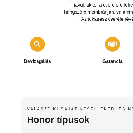
javul, akkor a cseréjére leh
hangszóró membránján, valamint 
Az alkatrész cseréje rév
Bevizsgálás
Garancia
Nálunk csak a sikeres javításért kell
fizetned. Bevizsgálásunk díjmentes. A
Minden elvégzett javításra 6 
javítás megkezdése előtt mindig
garanciát vállalunk.
árajánlatot adunk
VÁLASZD KI SAJÁT KÉSZÜLÉKED, ÉS N
Honor típusok