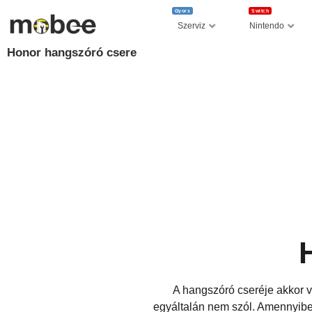
Gyors
Switch
Szerviz
Nintendo
Honor hangszóró csere
A hangszóró cseréje akkor v
egyáltalán nem szól. Amennyiben