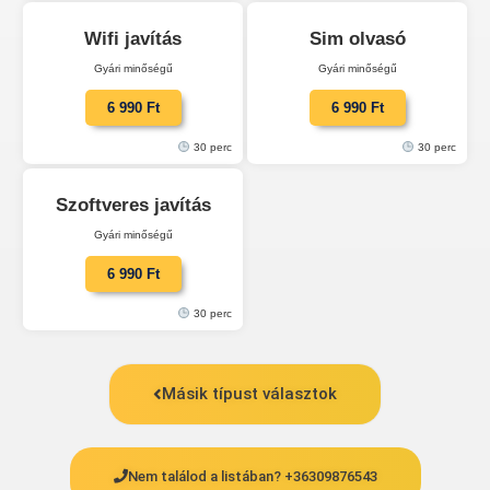
Wifi javítás
Sim olvasó
Gyári minőségű
Gyári minőségű
6 990 Ft
6 990 Ft
30 perc
30 perc
Szoftveres javítás
Gyári minőségű
6 990 Ft
30 perc
Másik típust választok
Nem találod a listában? +36309876543