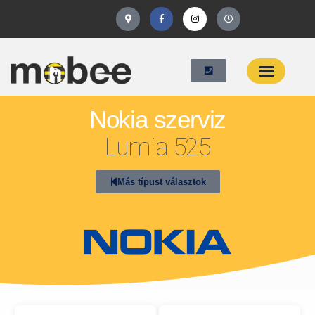
Nokia szerviz
Lumia 525
Más típust választok