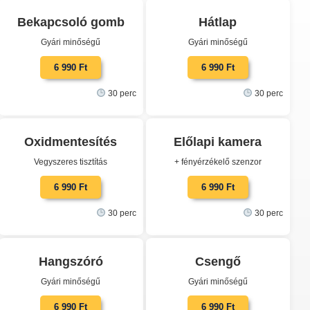
Bekapcsoló gomb
Hátlap
Gyári minőségű
Gyári minőségű
6 990 Ft
6 990 Ft
30 perc
30 perc
Oxidmentesítés
Előlapi kamera
Vegyszeres tisztítás
+ fényérzékelő szenzor
6 990 Ft
6 990 Ft
30 perc
30 perc
Hangszóró
Csengő
Gyári minőségű
Gyári minőségű
6 990 Ft
6 990 Ft