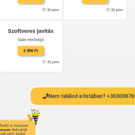
30 perc
30 perc
Szoftveres javítás
Gyári minőségű
6 990 Ft
30 perc
Nem találod a listában? +3630987
lható a mozival
nesen
felmérik
id időn belül