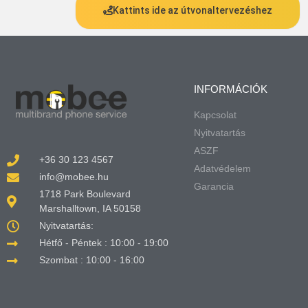
Kattints ide az útvonaltervezéshez
INFORMÁCIÓK
Kapcsolat
Nyitvatartás
ASZF
+36 30 123 4567
Adatvédelem
info@mobee.hu
Garancia
1718 Park Boulevard
Marshalltown, IA 50158
Nyitvatartás:
Hétfő - Péntek : 10:00 - 19:00
Szombat : 10:00 - 16:00