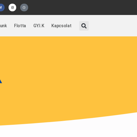
lunk
Flotta
GY.I.K
Kapcsolat