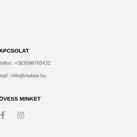
APCSOLAT
lefon : +363098765432
ail : info@mobee.hu
ÖVESS MINKET