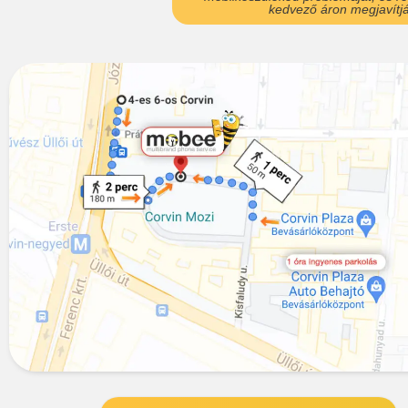
kedvező áron megjavítjá