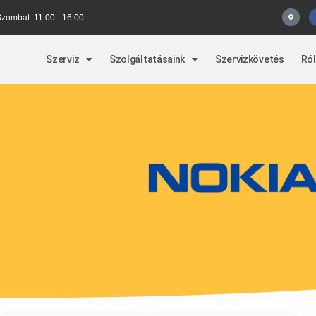
 Szombat: 11:00 - 16:00
Szerviz
Szolgáltatásaink
Szervizkövetés
Ró