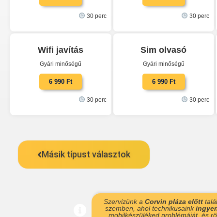
30 perc
30 perc
Wifi javítás
Sim olvasó
Gyári minőségű
Gyári minőségű
6 990 Ft
6 990 Ft
30 perc
30 perc
Másik típust választok
Szervizünk a
Corvin pláza előtt
talá
szemben, ahol technikusaink
ingye
mobilkészüléked problémáját, és röv