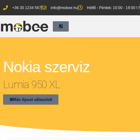
+36 30 1234 567
info@mobee.hu
Hétfő - Péntek: 10:00 - 19:00 I
Nokia szerviz
Lumia 950 XL
Más típust választok