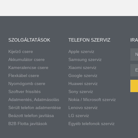
SZOLGÁLTATÁSOK
TELEFON SZERVIZ
IR
Kijelző csere
Apple szerviz
Akkumulátor csere
Samsung szerviz
Kameralencse csere
Xiaomi szerviz
Flexkábel csere
Google szerviz
Nyomógomb csere
Huawei szerviz
Szoftver frissítés
Sony szerviz
Adatmentés, Adatmásolás
Nokia / Microsoft szerviz
Sérült telefon adatmentése
Lenovo szerviz
Beázott telefon javítása
LG szerviz
B2B Flotta javítások
Egyéb telefonok szerviz