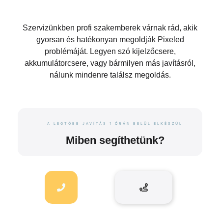
Szervizünkben profi szakemberek várnak rád, akik
gyorsan és hatékonyan megoldják Pixeled
problémáját. Legyen szó kijelzőcsere,
akkumulátorcsere, vagy bármilyen más javításról,
nálunk mindenre találsz megoldás.
A LEGTÖBB JAVÍTÁS 1 ÓRÁN BELÜL ELKÉSZÜL
Miben segíthetünk?