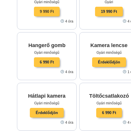
Gyári minőségű
Gyári
9 990 Ft
19 990 Ft
4 óra
4 
Hangerő gomb
Kamera lencse
Gyári minőségű
Gyári minőségű
6 990 Ft
Érdeklődjön
4 óra
1 
Hátlapi kamera
Töltőcsatlakozó
Gyári minőségű
Gyári minőségű
Érdeklődjön
6 990 Ft
4 óra
4 