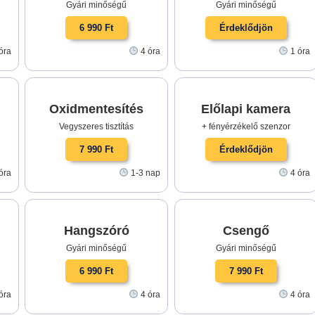
Gyári minőségű
Gyári minőségű
6 990 Ft
Érdeklődjön
óra
4 óra
1 óra
Oxidmentesítés
Előlapi kamera
Vegyszeres tisztítás
+ fényérzékelő szenzor
7 990 Ft
Érdeklődjön
óra
1-3 nap
4 óra
Hangszóró
Csengő
Gyári minőségű
Gyári minőségű
6 990 Ft
7 990 Ft
óra
4 óra
4 óra