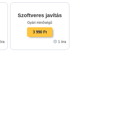
Szoftveres javítás
Gyári minőségű
3 990 Ft
óra
1 óra