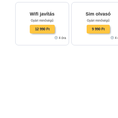
Wifi javítás
Sim olvasó
Gyári minőségű
Gyári minőségű
12 990 Ft
9 990 Ft
4 óra
4 