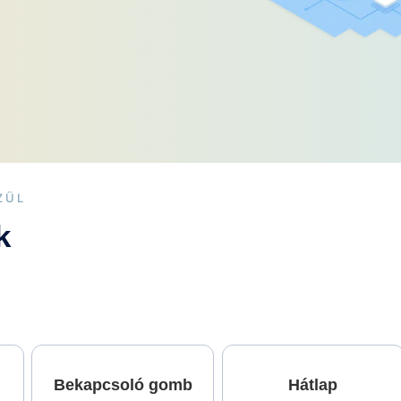
ZÜL
k
Bekapcsoló gomb
Hátlap