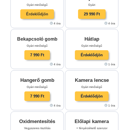
Gyári minőségű
Gyári
Érdeklődjön
29 990 Ft
4 óra
4 óra
Hátlap
Bekapcsoló gomb
Gyári minőségű
Gyári minőségű
7 990 Ft
Érdeklődjön
4 óra
1 óra
Hangerő gomb
Kamera lencse
Gyári minőségű
Gyári minőségű
7 990 Ft
Érdeklődjön
4 óra
1 óra
Oxidmentesítés
Előlapi kamera
Vegyszeres tisztítás
+ fényérzékelő szenzor