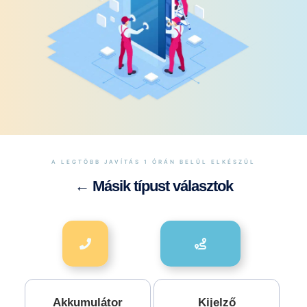
A LEGTÖBB JAVÍTÁS 1 ÓRÁN BELÜL ELKÉSZÜL
← Másik típust választok
Akkumulátor
Kijelző