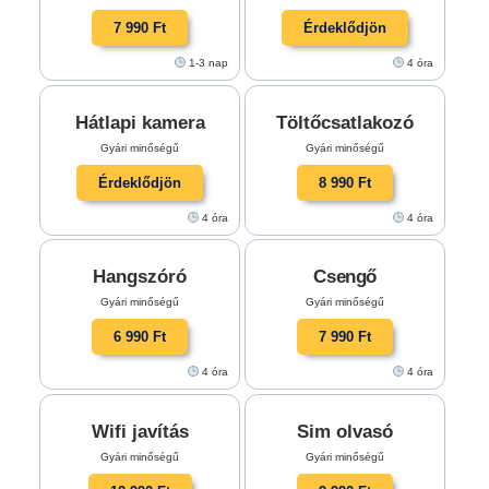
7 990 Ft
Érdeklődjön
1-3 nap
4 óra
Hátlapi kamera
Töltőcsatlakozó
Gyári minőségű
Gyári minőségű
Érdeklődjön
8 990 Ft
4 óra
4 óra
Hangszóró
Csengő
Gyári minőségű
Gyári minőségű
6 990 Ft
7 990 Ft
4 óra
4 óra
Wifi javítás
Sim olvasó
Gyári minőségű
Gyári minőségű