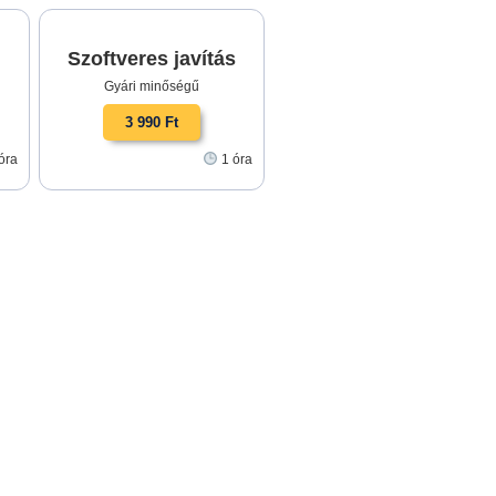
Szoftveres javítás
Gyári minőségű
3 990 Ft
óra
1 óra