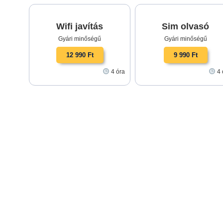
Wifi javítás
Sim olvasó
Gyári minőségű
Gyári minőségű
12 990 Ft
9 990 Ft
4 óra
4 