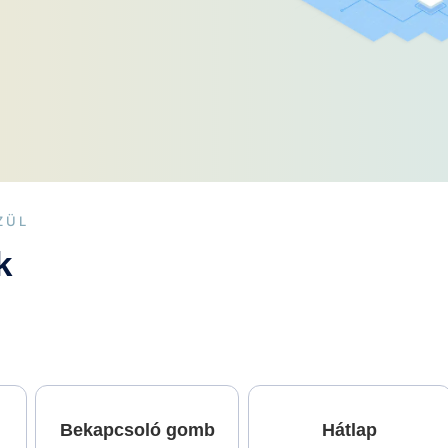
ZÜL
k
Bekapcsoló gomb
Hátlap