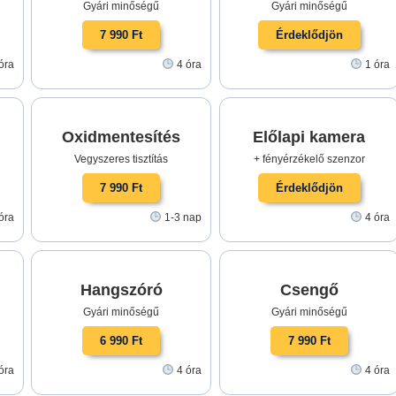
Gyári minőségű
Gyári minőségű
7 990 Ft
Érdeklődjön
óra
4 óra
1 óra
Oxidmentesítés
Előlapi kamera
Vegyszeres tisztítás
+ fényérzékelő szenzor
7 990 Ft
Érdeklődjön
óra
1-3 nap
4 óra
Hangszóró
Csengő
Gyári minőségű
Gyári minőségű
6 990 Ft
7 990 Ft
óra
4 óra
4 óra