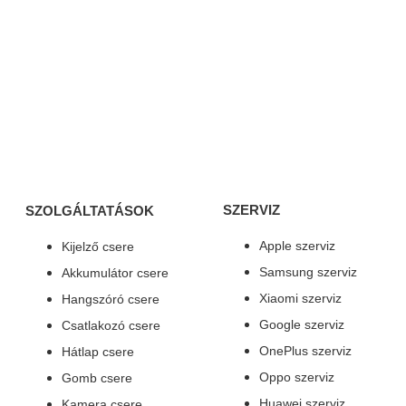
SZERVIZ
SZOLGÁLTATÁSOK
Apple szerviz
Kijelző csere
Samsung szerviz
Akkumulátor csere
Xiaomi szerviz
Hangszóró csere
Google szerviz
Csatlakozó csere
OnePlus szerviz
Hátlap csere
Oppo szerviz
Gomb csere
Huawei szerviz
Kamera csere