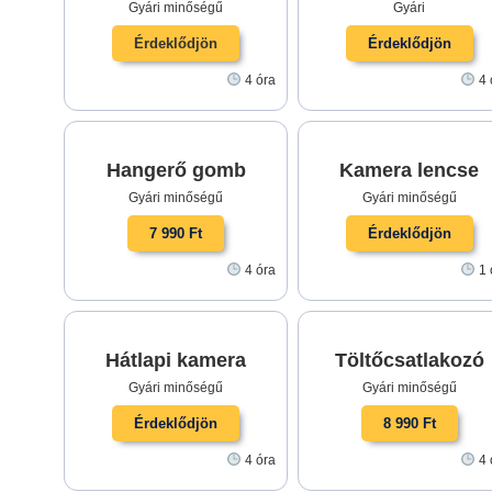
Gyári minőségű
Gyári
Érdeklődjön
Érdeklődjön
4 óra
4 
Hangerő gomb
Kamera lencse
Gyári minőségű
Gyári minőségű
7 990 Ft
Érdeklődjön
4 óra
1 
Hátlapi kamera
Töltőcsatlakozó
Gyári minőségű
Gyári minőségű
Érdeklődjön
8 990 Ft
4 óra
4 