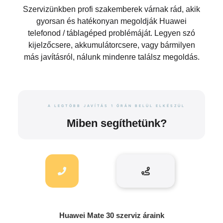
Szervizünkben profi szakemberek várnak rád, akik
gyorsan és hatékonyan megoldják Huawei
telefonod / táblagéped problémáját. Legyen szó
kijelzőcsere, akkumulátorcsere, vagy bármilyen
más javításról, nálunk mindenre találsz megoldás.
A LEGTÖBB JAVÍTÁS 1 ÓRÁN BELÜL ELKÉSZÜL
Miben segíthetünk?
Huawei Mate 30 szerviz áraink