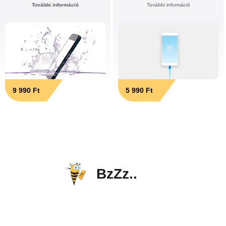
További információ
További információ
9 990 Ft
5 990 Ft
BzZz..