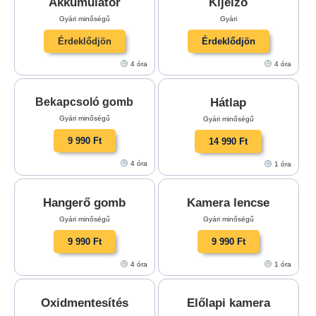
Akkumulátor
Kijelző
Gyári minőségű
Gyári
Érdeklődjön
Érdeklődjön
4 óra
4 óra
Hátlap
Bekapcsoló gomb
Gyári minőségű
Gyári minőségű
9 990 Ft
14 990 Ft
4 óra
1 óra
Hangerő gomb
Kamera lencse
Gyári minőségű
Gyári minőségű
9 990 Ft
9 990 Ft
4 óra
1 óra
Oxidmentesítés
Előlapi kamera