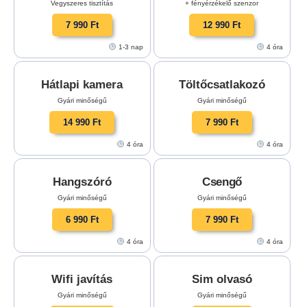
Vegyszeres tisztítás
+ fényérzékelő szenzor
7 990 Ft
12 990 Ft
1-3 nap
4 óra
Hátlapi kamera
Töltőcsatlakozó
Gyári minőségű
Gyári minőségű
14 990 Ft
7 990 Ft
4 óra
4 óra
Hangszóró
Csengő
Gyári minőségű
Gyári minőségű
6 990 Ft
7 990 Ft
4 óra
4 óra
Wifi javítás
Sim olvasó
Gyári minőségű
Gyári minőségű