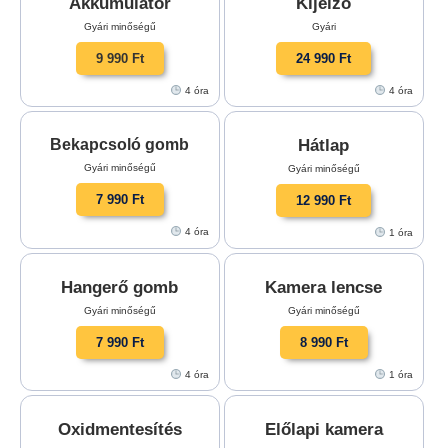
Akkumulátor
Kijelző
Gyári minőségű
Gyári
9 990 Ft
24 990 Ft
4 óra
4 óra
Hátlap
Bekapcsoló gomb
Gyári minőségű
Gyári minőségű
7 990 Ft
12 990 Ft
4 óra
1 óra
Hangerő gomb
Kamera lencse
Gyári minőségű
Gyári minőségű
7 990 Ft
8 990 Ft
4 óra
1 óra
Oxidmentesítés
Előlapi kamera