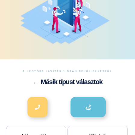
A LEGTÖBB JAVÍTÁS 1 ÓRÁN BELÜL ELKÉSZÜL
← Másik típust választok