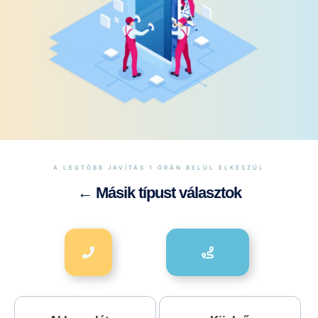
A LEGTÖBB JAVÍTÁS 1 ÓRÁN BELÜL ELKÉSZÜL
← Másik típust választok