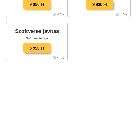
9 990 Ft
9 990 Ft
4 óra
4 óra
Szoftveres javítás
Gyári minőségű
3 990 Ft
1 óra