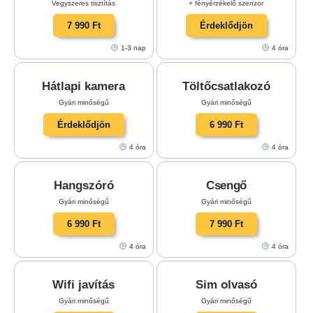
Vegyszeres tisztítás
+ fényérzékelő szenzor
7 990 Ft
Érdeklődjön
1-3 nap
4 óra
Hátlapi kamera
Töltőcsatlakozó
Gyári minőségű
Gyári minőségű
Érdeklődjön
6 990 Ft
4 óra
4 óra
Hangszóró
Csengő
Gyári minőségű
Gyári minőségű
6 990 Ft
7 990 Ft
4 óra
4 óra
Wifi javítás
Sim olvasó
Gyári minőségű
Gyári minőségű