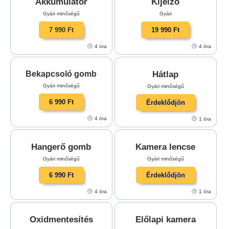
Akkumulátor
Kijelző
Gyári minőségű
Gyári
7 990 Ft
19 990 Ft
4 óra
4 óra
Hátlap
Bekapcsoló gomb
Gyári minőségű
Gyári minőségű
6 990 Ft
Érdeklődjön
4 óra
1 óra
Hangerő gomb
Kamera lencse
Gyári minőségű
Gyári minőségű
6 990 Ft
Érdeklődjön
4 óra
1 óra
Oxidmentesítés
Előlapi kamera