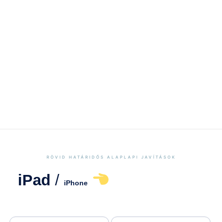
RÖVID HATÁRIDŐS ALAPLAPI JAVÍTÁSOK
iPad
/
iPhone