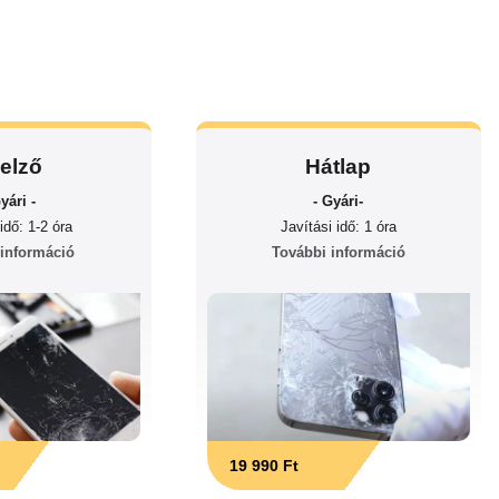
jelző
Hátlap
yári -
- Gyári-
idő: 1-2 óra
Javítási idő: 1 óra
 információ
További információ
19 990 Ft