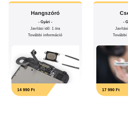
Hangszóró
Cs
- Gyári -
- G
Javítási idő: 1 óra
Javítási
További információ
További
14 990 Ft
17 990 Ft