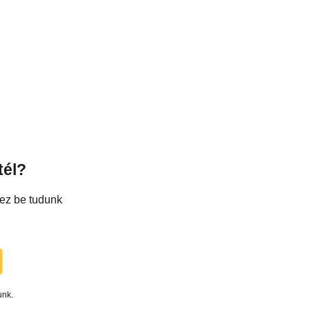
tél?
hez be tudunk
unk.