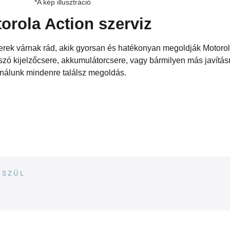
*A kép illusztráció
orola Action szerviz
rek várnak rád, akik gyorsan és hatékonyan megoldják Motoro
zó kijelzőcsere, akkumulátorcsere, vagy bármilyen más javításr
nálunk mindenre találsz megoldás.
ÉSZÜL