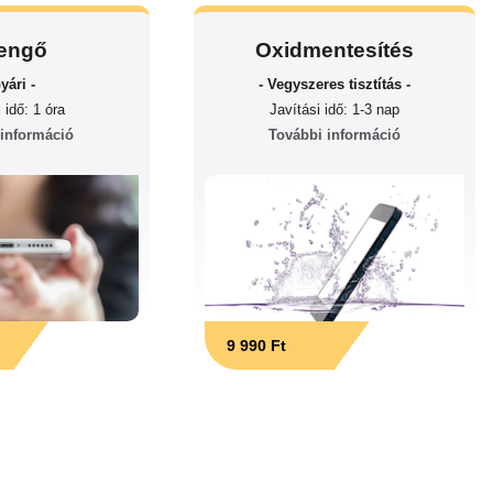
engő
Oxidmentesítés
yári -
- Vegyszeres tisztítás -
 idő: 1 óra
Javítási idő: 1-3 nap
 információ
További információ
9 990 Ft