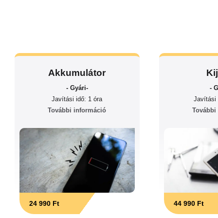
Akkumulátor
Ki
- Gyári-
- G
Javítási idő: 1 óra
Javítási 
További információ
További
24 990 Ft
44 990 Ft