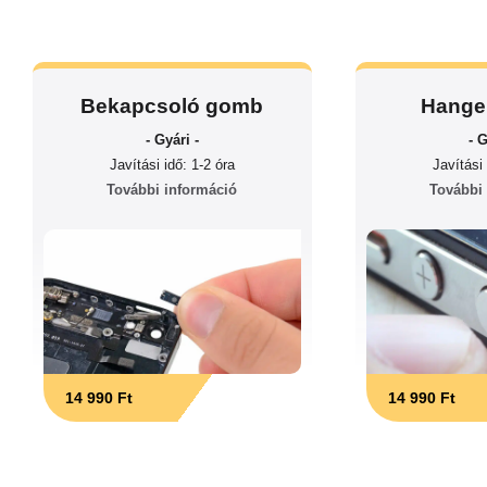
Bekapcsoló gomb
Hange
- Gyári -
- G
Javítási idő: 1-2 óra
Javítási 
További információ
További
14 990 Ft
14 990 Ft