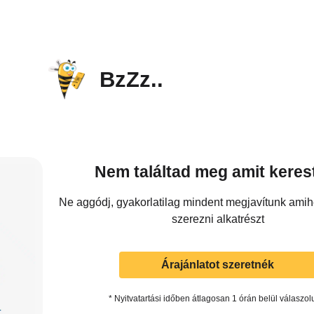
BzZz..
Nem találtad meg amit keres
Ne aggódj, gyakorlatilag mindent megjavítunk ami
szerezni alkatrészt
Árajánlatot szeretnék
* Nyitvatartási időben átlagosan 1 órán belül válaszol