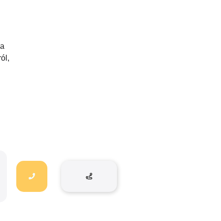
la
ól,