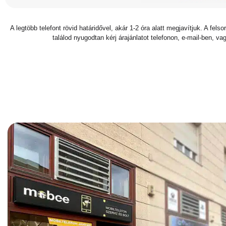
A legtöbb telefont rövid határidővel, akár 1-2 óra alatt megjavítjuk. A fel
találod nyugodtan kérj árajánlatot telefonon, e-mail-ben, vag