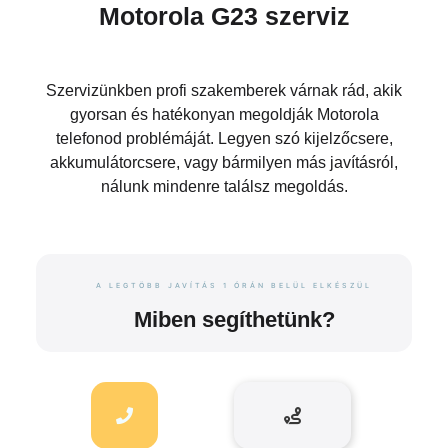
Motorola G23 szerviz
Szervizünkben profi szakemberek várnak rád, akik
gyorsan és hatékonyan megoldják Motorola
telefonod problémáját. Legyen szó kijelzőcsere,
akkumulátorcsere, vagy bármilyen más javításról,
nálunk mindenre találsz megoldás.
A LEGTÖBB JAVÍTÁS 1 ÓRÁN BELÜL ELKÉSZÜL
Miben segíthetünk?