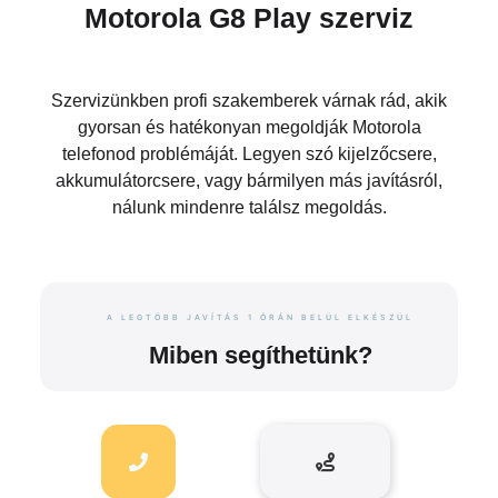
Motorola G8 Play szerviz
Szervizünkben profi szakemberek várnak rád, akik
gyorsan és hatékonyan megoldják Motorola
telefonod problémáját. Legyen szó kijelzőcsere,
akkumulátorcsere, vagy bármilyen más javításról,
nálunk mindenre találsz megoldás.
A LEGTÖBB JAVÍTÁS 1 ÓRÁN BELÜL ELKÉSZÜL
Miben segíthetünk?