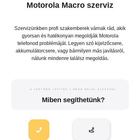
Motorola Macro szerviz
Szervizünkben profi szakemberek várnak rád, akik
gyorsan és hatékonyan megoldják Motorola
telefonod problémáját. Legyen szó kijelzőcsere,
akkumulátorcsere, vagy bármilyen más javításról,
nálunk mindenre találsz megoldás.
A LEGTÖBB JAVÍTÁS 1 ÓRÁN BELÜL ELKÉSZÜL
Miben segíthetünk?