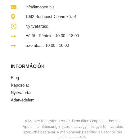
info@mobee.hu
1082 Budapest Corvin köz 4.
Nyitvatartás:
Hétfő - Péntek : 10:00 - 18:00
Szombat : 10:00 - 16:00
INFORMÁCIÓK
Blog
Kapcsolat
Nyitvatartás
Adatvédelem
A Mobee független szerviz. Nem állunk kapcsolatban az
Apple Inc., Samsung Electronics vagy más gyártó hivatalos
szervizhálózatával. A márkanevek kizárólag az azonosítás
célját szolgálják.