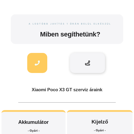
A LEGTÖBB JAVÍTÁS 1 ÓRÁN BELÜL ELKÉSZÜL
Miben segíthetünk?
Xiaomi Poco X3 GT szerviz áraink
Kijelző
Akkumulátor
- Gyári -
- Gyári -