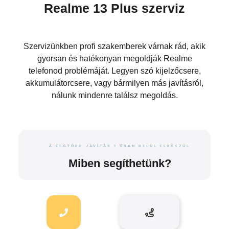
Realme 13 Plus szerviz
Szervizünkben profi szakemberek várnak rád, akik
gyorsan és hatékonyan megoldják Realme
telefonod problémáját. Legyen szó kijelzőcsere,
akkumulátorcsere, vagy bármilyen más javításról,
nálunk mindenre találsz megoldás.
A LEGTÖBB JAVÍTÁS 1 ÓRÁN BELÜL ELKÉSZÜL
Miben segíthetünk?