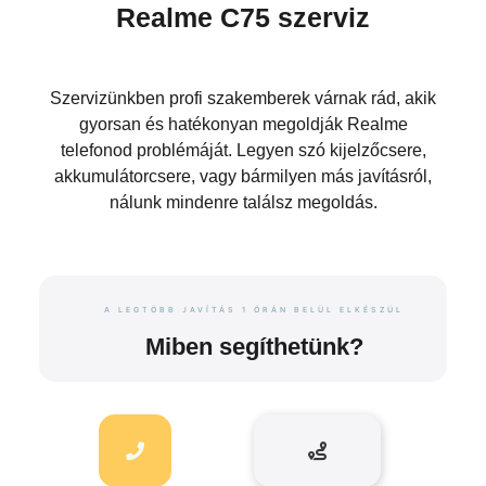
Realme C75 szerviz
Szervizünkben profi szakemberek várnak rád, akik
gyorsan és hatékonyan megoldják Realme
telefonod problémáját. Legyen szó kijelzőcsere,
akkumulátorcsere, vagy bármilyen más javításról,
nálunk mindenre találsz megoldás.
A LEGTÖBB JAVÍTÁS 1 ÓRÁN BELÜL ELKÉSZÜL
Miben segíthetünk?