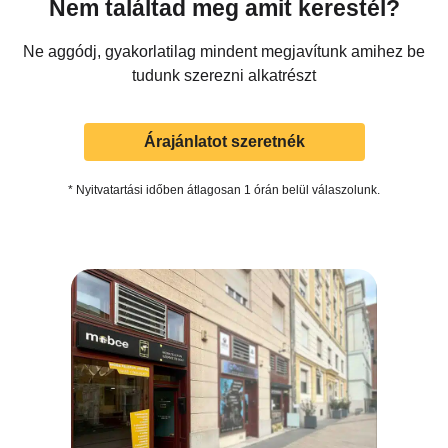
Nem találtad meg amit kerestél?
Ne aggódj, gyakorlatilag mindent megjavítunk amihez be
tudunk szerezni alkatrészt
Árajánlatot szeretnék
* Nyitvatartási időben átlagosan 1 órán belül válaszolunk.