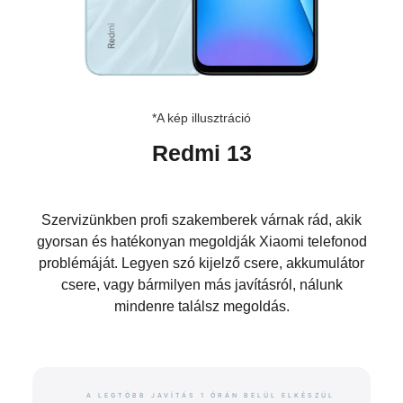
*A kép illusztráció
Redmi 13
Szervizünkben profi szakemberek várnak rád, akik
gyorsan és hatékonyan megoldják Xiaomi telefonod
problémáját. Legyen szó kijelző csere, akkumulátor
csere, vagy bármilyen más javításról, nálunk
mindenre találsz megoldás.
A LEGTÖBB JAVÍTÁS 1 ÓRÁN BELÜL ELKÉSZÜL