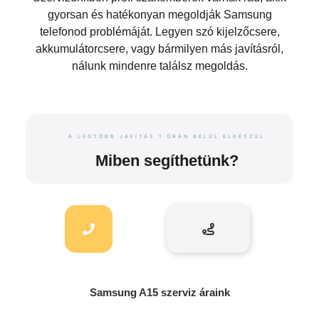
gyorsan és hatékonyan megoldják Samsung
telefonod problémáját. Legyen szó kijelzőcsere,
akkumulátorcsere, vagy bármilyen más javításról,
nálunk mindenre találsz megoldás.
A LEGTÖBB JAVÍTÁS 1 ÓRÁN BELÜL ELKÉSZÜL
Miben segíthetünk?
Samsung A15 szerviz áraink