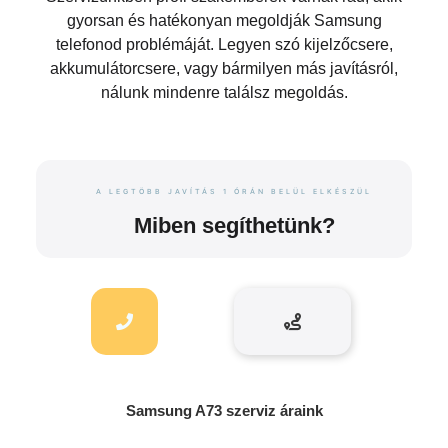
gyorsan és hatékonyan megoldják Samsung
telefonod problémáját. Legyen szó kijelzőcsere,
akkumulátorcsere, vagy bármilyen más javításról,
nálunk mindenre találsz megoldás.
A LEGTÖBB JAVÍTÁS 1 ÓRÁN BELÜL ELKÉSZÜL
Miben segíthetünk?
Samsung A73 szerviz áraink