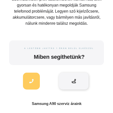
gyorsan és hatékonyan megoldják Samsung
telefonod problémáját. Legyen szó kijelzőcsere,
akkumulátorcsere, vagy bármilyen más javításról,
nálunk mindenre találsz megoldás.
A LEGTÖBB JAVÍTÁS 1 ÓRÁN BELÜL ELKÉSZÜL
Miben segíthetünk?
Samsung A90 szerviz áraink