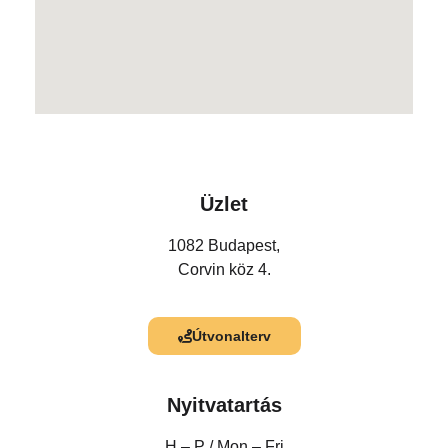
Üzlet
1082 Budapest,
Corvin köz 4.
Útvonalterv
Nyitvatartás
H – P /
Mon – Fri