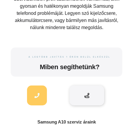
gyorsan és hatékonyan megoldják Samsung
telefonod problémáját. Legyen szó kijelzőcsere,
akkumulátorcsere, vagy bármilyen más javításról,
nálunk mindenre találsz megoldás.
A LEGTÖBB JAVÍTÁS 1 ÓRÁN BELÜL ELKÉSZÜL
Miben segíthetünk?
Samsung A10 szerviz áraink