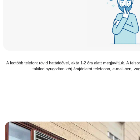
A legtöbb telefont rövid határidővel, akár 1-2 óra alatt megjavítjuk. A fel
találod nyugodtan kérj árajánlatot telefonon, e-mail-ben, vag