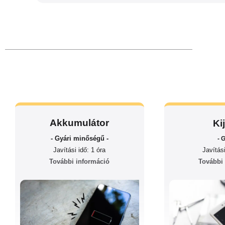
Akkumulátor
Ki
- Gyári minőségű -
- G
Javítási
Javítási idő: 1 óra
További
További információ