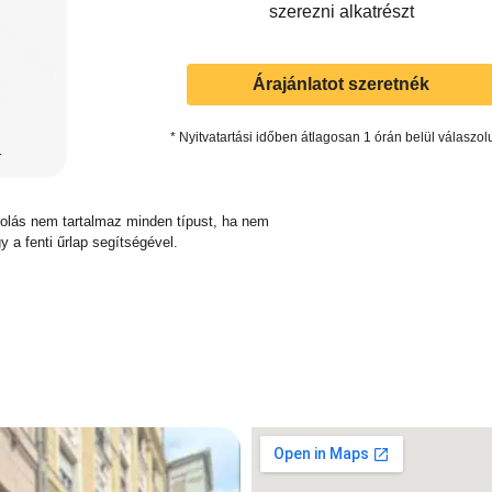
szerezni alkatrészt
Árajánlatot szeretnék
* Nyitvatartási időben átlagosan 1 órán belül válaszol
sorolás nem tartalmaz minden típust, ha nem
y a fenti űrlap segítségével.