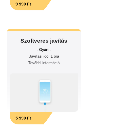
9 990 Ft
Szoftveres javítás
- Gyári -
Javítási idő: 1 óra
További információ
5 990 Ft