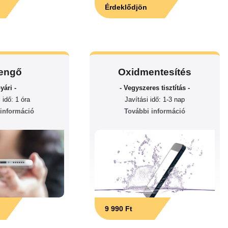
Érdeklődjön
engő
Oxidmentesítés
yári -
- Vegyszeres tisztítás -
 idő: 1 óra
Javítási idő: 1-3 nap
 információ
További információ
9 990 Ft