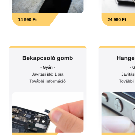
24 990 Ft
14 990 Ft
Bekapcsoló gomb
Hange
- Gyári -
- G
Javítási idő: 1 óra
Javítási
További információ
További