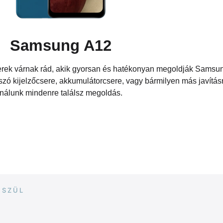
Samsung A12
rek várnak rád, akik gyorsan és hatékonyan megoldják Samsu
zó kijelzőcsere, akkumulátorcsere, vagy bármilyen más javításr
nálunk mindenre találsz megoldás.
ÉSZÜL