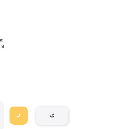
ng
ól,