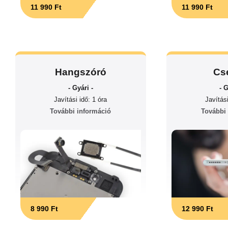
11 990 Ft
11 990 Ft
Hangszóró
Cs
- Gyári -
- G
Javítási idő: 1 óra
Javítási
További információ
További
8 990 Ft
12 990 Ft