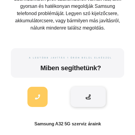
gyorsan és hatékonyan megoldják Samsung
telefonod problémáját. Legyen szó kijelzőcsere,
akkumulátorcsere, vagy bármilyen más javításról,
nálunk mindenre találsz megoldás.
A LEGTÖBB JAVÍTÁS 1 ÓRÁN BELÜL ELKÉSZÜL
Miben segíthetünk?
Samsung A32 5G szerviz áraink