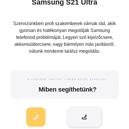
Samsung S21 Ultra
Szervizünkben profi szakemberek várnak rád, akik
gyorsan és hatékonyan megoldják Samsung
telefonod problémáját. Legyen szó kijelzőcsere,
akkumulátorcsere, vagy bármilyen más javításról,
nálunk mindenre találsz megoldás.
A LEGTÖBB JAVÍTÁS 1 ÓRÁN BELÜL ELKÉSZÜL
Miben segíthetünk?