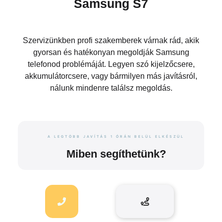
Samsung S7
Szervizünkben profi szakemberek várnak rád, akik
gyorsan és hatékonyan megoldják Samsung
telefonod problémáját. Legyen szó kijelzőcsere,
akkumulátorcsere, vagy bármilyen más javításról,
nálunk mindenre találsz megoldás.
A LEGTÖBB JAVÍTÁS 1 ÓRÁN BELÜL ELKÉSZÜL
Miben segíthetünk?