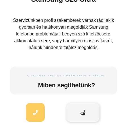
Szervizünkben profi szakemberek várnak rád, akik
gyorsan és hatékonyan megoldják Samsung
telefonod problémáját. Legyen szó kijelzőcsere,
akkumulátorcsere, vagy bármilyen más javításról,
nálunk mindenre találsz megoldás.
A LEGTÖBB JAVÍTÁS 1 ÓRÁN BELÜL ELKÉSZÜL
Miben segíthetünk?