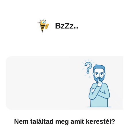
BzZz..
Nem találtad meg amit kerestél?