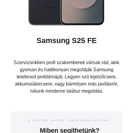
Samsung S25 FE
Szervizünkben profi szakemberek várnak rád, akik
gyorsan és hatékonyan megoldják Samsung
telefonod problémáját. Legyen szó kijelzőcsere,
akkumulátorcsere, vagy bármilyen más javításról,
nálunk mindenre találsz megoldás.
A LEGTÖBB JAVÍTÁS 1 ÓRÁN BELÜL ELKÉSZÜL
Miben segíthetünk?