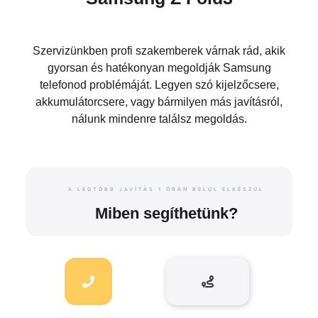
Szervizünkben profi szakemberek várnak rád, akik
gyorsan és hatékonyan megoldják Samsung
telefonod problémáját. Legyen szó kijelzőcsere,
akkumulátorcsere, vagy bármilyen más javításról,
nálunk mindenre találsz megoldás.
A LEGTÖBB JAVÍTÁS 1 ÓRÁN BELÜL ELKÉSZÜL
Miben segíthetünk?