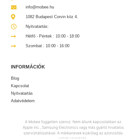
info@mobee.hu
1082 Budapest Corvin köz 4.
Nyitvatartás:
Hétfő - Péntek : 10:00 - 18:00
Szombat : 10:00 - 16:00
INFORMÁCIÓK
Blog
Kapcsolat
Nyitvatartás
Adatvédelem
A Mobee független szerviz. Nem állunk kapcsolatban az
Apple Inc., Samsung Electronics vagy más gyártó hivatalos
szervizhálózatával. A márkanevek kizárólag az azonosítás
célját szolgálják.