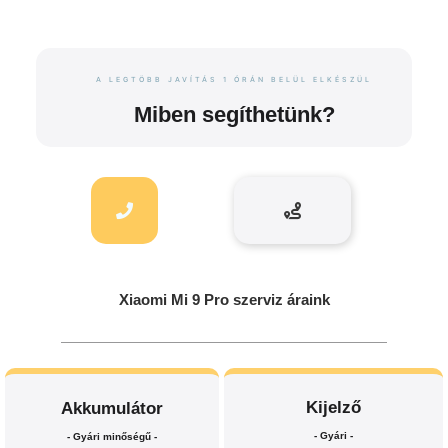
A LEGTÖBB JAVÍTÁS 1 ÓRÁN BELÜL ELKÉSZÜL
Miben segíthetünk?
Xiaomi Mi 9 Pro szerviz áraink
Kijelző
Akkumulátor
- Gyári -
- Gyári minőségű -