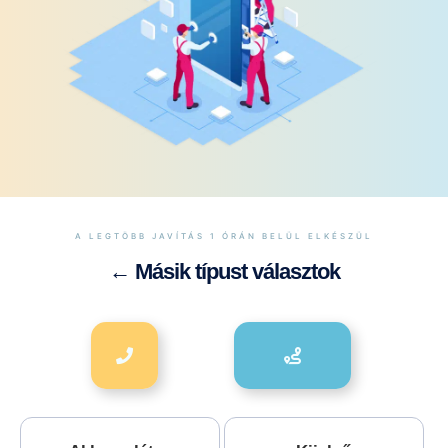
A LEGTÖBB JAVÍTÁS 1 ÓRÁN BELÜL ELKÉSZÜL
← Másik típust választok