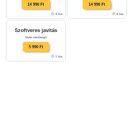
14 990 Ft
14 990 Ft
4 óra
4 óra
Szoftveres javítás
Gyári minőségű
5 990 Ft
1 óra