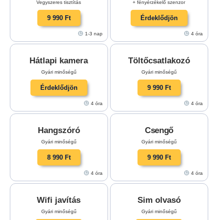
Vegyszeres tisztítás
+ fényérzékelő szenzor
9 990 Ft
Érdeklődjön
1-3 nap
4 óra
Hátlapi kamera
Töltőcsatlakozó
Gyári minőségű
Gyári minőségű
Érdeklődjön
9 990 Ft
4 óra
4 óra
Hangszóró
Csengő
Gyári minőségű
Gyári minőségű
8 990 Ft
9 990 Ft
4 óra
4 óra
Wifi javítás
Sim olvasó
Gyári minőségű
Gyári minőségű