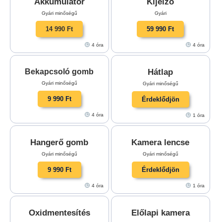
Akkumulátor
Kijelző
Gyári minőségű
Gyári
14 990 Ft
59 990 Ft
4 óra
4 óra
Hátlap
Bekapcsoló gomb
Gyári minőségű
Gyári minőségű
9 990 Ft
Érdeklődjön
4 óra
1 óra
Hangerő gomb
Kamera lencse
Gyári minőségű
Gyári minőségű
9 990 Ft
Érdeklődjön
4 óra
1 óra
Oxidmentesítés
Előlapi kamera