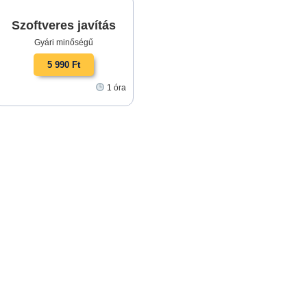
Szoftveres javítás
Gyári minőségű
5 990 Ft
1 óra