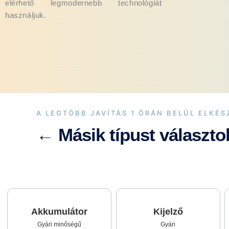
elérhető legmodernebb technológiát
használjuk.
A LEGTÖBB JAVÍTÁS 1 ÓRÁN BELÜL ELKÉS
← Másik típust választo
Akkumulátor
Kijelző
Gyári minőségű
Gyári