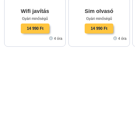
Wifi javítás
Sim olvasó
Gyári minőségű
Gyári minőségű
14 990 Ft
14 990 Ft
4 óra
4 óra