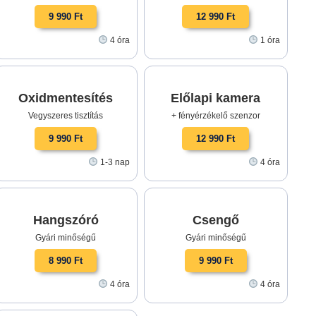
9 990 Ft
12 990 Ft
4 óra
1 óra
Oxidmentesítés
Előlapi kamera
Vegyszeres tisztítás
+ fényérzékelő szenzor
9 990 Ft
12 990 Ft
1-3 nap
4 óra
Hangszóró
Csengő
Gyári minőségű
Gyári minőségű
8 990 Ft
9 990 Ft
4 óra
4 óra