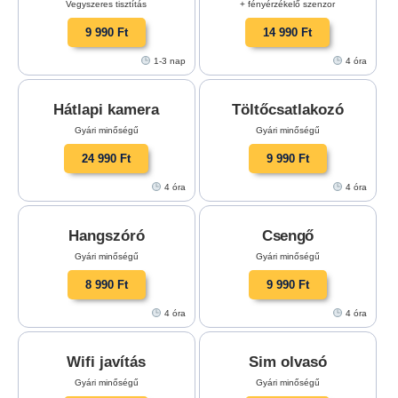
Vegyszeres tisztítás
+ fényérzékelő szenzor
9 990 Ft
14 990 Ft
1-3 nap
4 óra
Hátlapi kamera
Töltőcsatlakozó
Gyári minőségű
Gyári minőségű
24 990 Ft
9 990 Ft
4 óra
4 óra
Hangszóró
Csengő
Gyári minőségű
Gyári minőségű
8 990 Ft
9 990 Ft
4 óra
4 óra
Wifi javítás
Sim olvasó
Gyári minőségű
Gyári minőségű