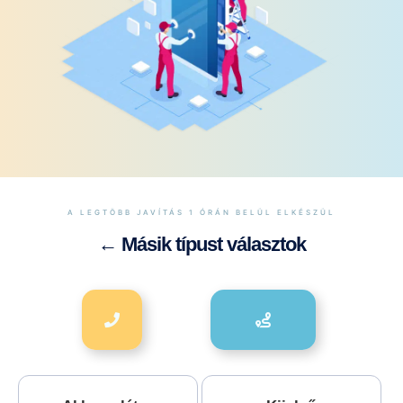
A LEGTÖBB JAVÍTÁS 1 ÓRÁN BELÜL ELKÉSZÜL
← Másik típust választok