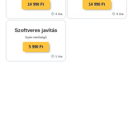
14 990 Ft
14 990 Ft
4 óra
4 óra
Szoftveres javítás
Gyári minőségű
5 990 Ft
1 óra