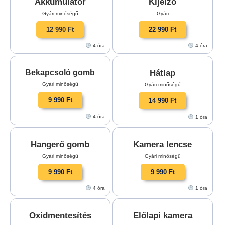
Akkumulátor
Kijelző
Gyári minőségű
Gyári
12 990 Ft
22 990 Ft
4 óra
4 óra
Hátlap
Bekapcsoló gomb
Gyári minőségű
Gyári minőségű
9 990 Ft
14 990 Ft
4 óra
1 óra
Hangerő gomb
Kamera lencse
Gyári minőségű
Gyári minőségű
9 990 Ft
9 990 Ft
4 óra
1 óra
Oxidmentesítés
Előlapi kamera