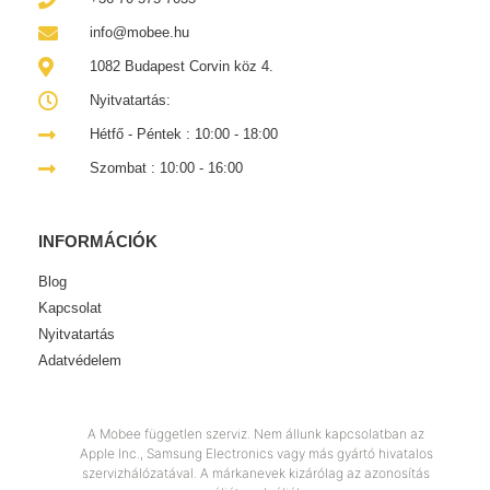
info@mobee.hu
1082 Budapest Corvin köz 4.
Nyitvatartás:
Hétfő - Péntek : 10:00 - 18:00
Szombat : 10:00 - 16:00
INFORMÁCIÓK
Blog
Kapcsolat
Nyitvatartás
Adatvédelem
A Mobee független szerviz. Nem állunk kapcsolatban az
Apple Inc., Samsung Electronics vagy más gyártó hivatalos
szervizhálózatával. A márkanevek kizárólag az azonosítás