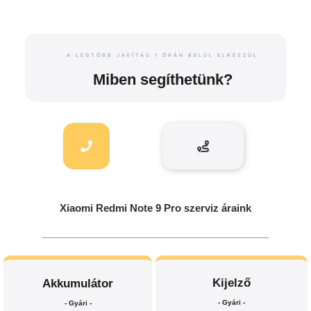
A LEGTÖBB JAVÍTÁS 1 ÓRÁN BELÜL ELKÉSZÜL
Miben segíthetünk?
Xiaomi Redmi Note 9 Pro szerviz áraink
Kijelző
Akkumulátor
- Gyári -
- Gyári -