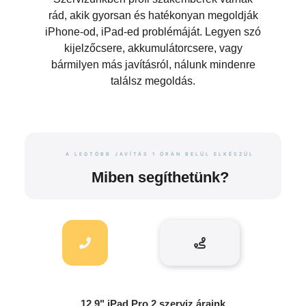
rád, akik gyorsan és hatékonyan megoldják
iPhone-od, iPad-ed problémáját. Legyen szó
kijelzőcsere, akkumulátorcsere, vagy
bármilyen más javításról, nálunk mindenre
találsz megoldás.
A LEGTÖBB JAVÍTÁS 1 ÓRÁN BELÜL ELKÉSZÜL
Miben segíthetünk?
12.9" iPad Pro 2 szerviz áraink