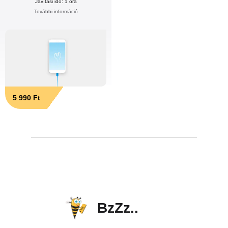
Javítási idő: 1 óra
További információ
5 990 Ft
BzZz..