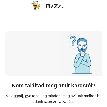
BzZz..
Nem találtad meg amit kerestél?
Ne aggódj, gyakorlatilag mindent megjavítunk amihez be
tudunk szerezni alkatrészt