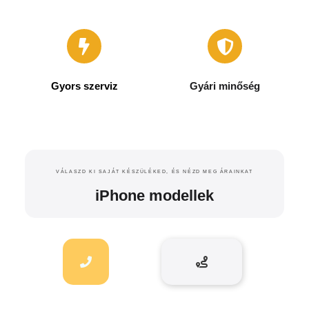
Nálunk csak a sikeres
javításért kell fizetned.
Minden elvégzett javításra 6
Bevizsgálásunk díjmentes. A
hónap garanciát vállalunk.
javítás megkezdése előtt
mindig árajánlatot adunk
Gyors szerviz
Gyári minőség
A legtöbb esetben gyári, vagy
Raktáron levő alkatrész
azzal egyenértékű gyári
esetén a javítással 1 óra alatt
minőségű alkatrészekkel
elkészülünk.
VÁLASZD KI SAJÁT KÉSZÜLÉKED, ÉS NÉZD MEG ÁRAINKAT
dolgozunk.
iPhone modellek