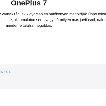
OnePlus 7
 várnak rád, akik gyorsan és hatékonyan megoldják Oppo tele
zőcsere, akkumulátorcsere, vagy bármilyen más javításról, nálu
mindenre találsz megoldás.
ÉSZÜL