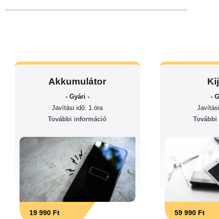
Akkumulátor
Ki
- Gyári -
- G
Javítási idő: 1 óra
Javítási
További információ
További
19 990 Ft
59 990 Ft