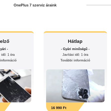
OnePlus 7 szerviz áraink
jelző
Hátlap
yári -
- Gyári minőségű -
 idő: 1 óra
Javítási idő: 1 óra
 információ
További információ
16 990 Ft