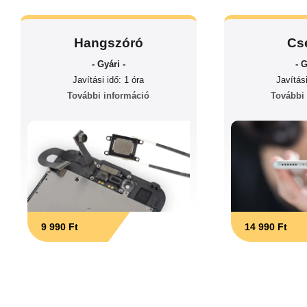
Hangszóró
Cs
- Gyári -
- G
Javítási idő: 1 óra
Javítási
További információ
További
9 990 Ft
14 990 Ft