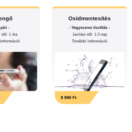
engő
Oxidmentesítés
yári -
- Vegyszeres tisztítás -
 idő: 1 óra
Javítási idő: 1-3 nap
 információ
További információ
9 990 Ft