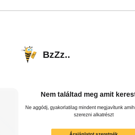
BzZz..
Nem találtad meg amit keres
Ne aggódj, gyakorlatilag mindent megjavítunk ami
szerezni alkatrészt
Árajánlatot szeretnék