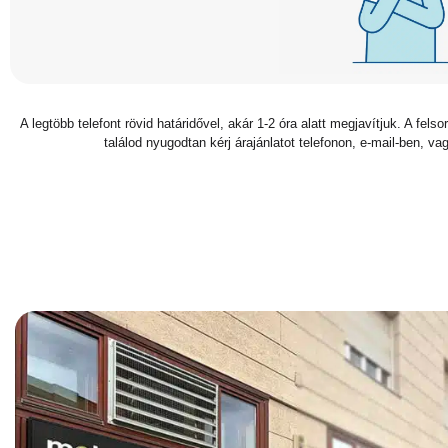
A legtöbb telefont rövid határidővel, akár 1-2 óra alatt megjavítjuk. A fel
találod nyugodtan kérj árajánlatot telefonon, e-mail-ben, vag