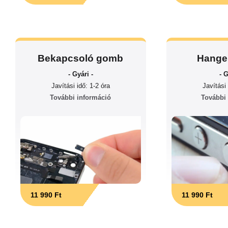
Bekapcsoló gomb
Hange
- Gyári -
- G
Javítási idő: 1-2 óra
Javítási 
További információ
További
11 990 Ft
11 990 Ft