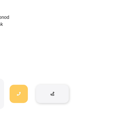
fonod
nk