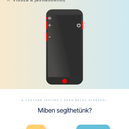
A LEGTÖBB JAVÍTÁS 1 ÓRÁN BELÜL ELKÉSZÜL
Miben segíthetünk?