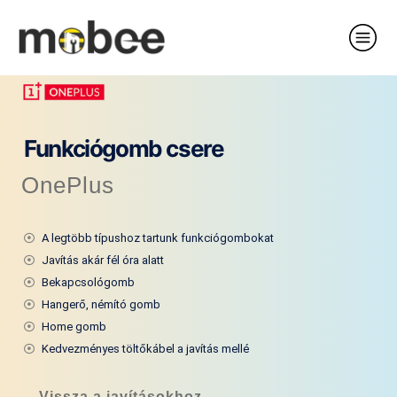
Funkciógomb csere
OnePlus
A legtöbb típushoz tartunk funkciógombokat
Javítás akár fél óra alatt
Bekapcsológomb
Hangerő, némító gomb
Home gomb
Kedvezményes töltőkábel a javítás mellé​
← Vissza a javításokhoz