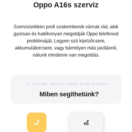
Oppo A16s szerviz
Szervizünkben profi szakemberek várnak rád, akik
gyorsan és hatékonyan megoldják Oppo telefonod
problémáját. Legyen szó kijelzőcsere,
akkumulátorcsere, vagy bármilyen más javításról,
nálunk mindenre van megoldás.
A LEGTÖBB JAVÍTÁS 1 ÓRÁN BELÜL ELKÉSZÜL
Miben segíthetünk?