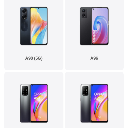
A98 (5G)
A96