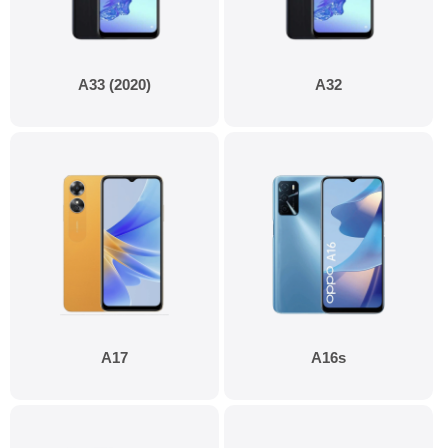
A33 (2020)
A32
A17
A16s