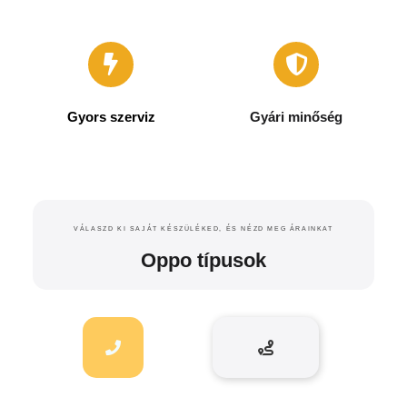
Nálunk csak a sikeres
javításért kell fizetned.
Minden elvégzett javításra 6
Bevizsgálásunk díjmentes. A
hónap garanciát vállalunk.
javítás megkezdése előtt
mindig árajánlatot adunk
Gyors szerviz
Gyári minőség
A legtöbb esetben gyári, vagy
Raktáron levő alkatrész
azzal egyenértékű gyári
esetén a javítással 1 óra alatt
minőségű alkatrészekkel
elkészülünk.
VÁLASZD KI SAJÁT KÉSZÜLÉKED, ÉS NÉZD MEG ÁRAINKAT
dolgozunk.
Oppo típusok