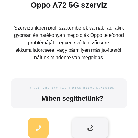
Oppo A72 5G szerviz
Szervizünkben profi szakemberek várnak rád, akik
gyorsan és hatékonyan megoldják Oppo telefonod
problémáját. Legyen szó kijelzőcsere,
akkumulátorcsere, vagy bármilyen más javításról,
nálunk mindenre van megoldás.
A LEGTÖBB JAVÍTÁS 1 ÓRÁN BELÜL ELKÉSZÜL
Miben segíthetünk?