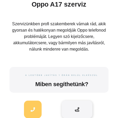
Oppo A17 szerviz
Szervizünkben profi szakemberek várnak rád, akik
gyorsan és hatékonyan megoldják Oppo telefonod
problémáját. Legyen szó kijelzőcsere,
akkumulátorcsere, vagy bármilyen más javításról,
nálunk mindenre van megoldás.
A LEGTÖBB JAVÍTÁS 1 ÓRÁN BELÜL ELKÉSZÜL
Miben segíthetünk?