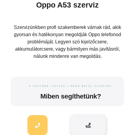
Oppo A53 szerviz
Szervizünkben profi szakemberek várnak rád, akik
gyorsan és hatékonyan megoldják Oppo telefonod
problémáját. Legyen szó kijelzőcsere,
akkumulátorcsere, vagy bármilyen más javításról,
nálunk mindenre van megoldás.
A LEGTÖBB JAVÍTÁS 1 ÓRÁN BELÜL ELKÉSZÜL
Miben segíthetünk?